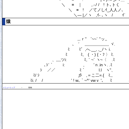
猿
メニュートップ
>
動物