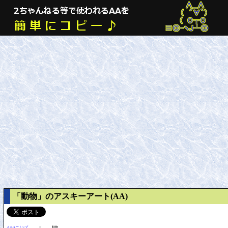
「動物」のアスキーアート(AA)
メニュートップ
>
動物