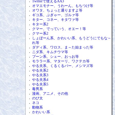
Twitterで使えるAA3
オマエモナー、うわーん、もちつけ等
オワタ、ちょっと通りますよ等
ギコ系、ぷぎゃー、ゴルァ等
キター、コネー、キタワァ等
キター系2
クマー、でっていう、オエー！等
クマー系2
しょぼーん系、かわいい系、もうどうにでもな～
れ等
ダディ系、ワロス、ま～た始まった等
ニダ系、キムチウマ等
ブーン系、シェー、おっお等
モララー系、マターリ、ワクテカ等
やる夫系、くるくるパー、メシマズ等
やる夫系2
やる夫系3
やる夫系4
やる夫系5
毒男系
漫画、アニメ、その他
のび太
ネコ
動物系
かわいい系