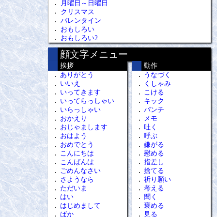
月曜日～日曜日
クリスマス
バレンタイン
おもしろい
おもしろい2
顔文字メニュー
挨拶
動作
ありがとう
うなづく
いいえ
くしゃみ
いってきます
こける
いってらっしゃい
キック
いらっしゃい
パンチ
おかえり
メモ
おじゃまします
吐く
おはよう
呼ぶ
おめでとう
嫌がる
こんにちは
慰める
こんばんは
指差し
ごめんなさい
捨てる
さようなら
祈り願い
ただいま
考える
はい
聞く
はじめまして
褒める
ばか
見る