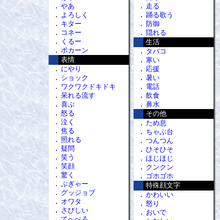
やあ
走る
よろしく
踊る歌う
キター
防御
コネー
隠れる
くるー
生活
ポカーン
タバコ
表情
寒い
にやり
応援
ショック
暑い
ワクワクドキドキ
電話
呆れる流す
飲食
喜ぶ
鼻水
怒る
その他
泣く
ため息
焦る
ちゃぶ台
照れる
つんつん
疑問
ひそひそ
笑う
ほじほじ
笑顔
クンクン
驚く
ゴホゴホ
ぷぎゃー
特殊顔文字
グッジョブ
かわいい
オワタ
怒り
さびしい
おいで
てへぺろ