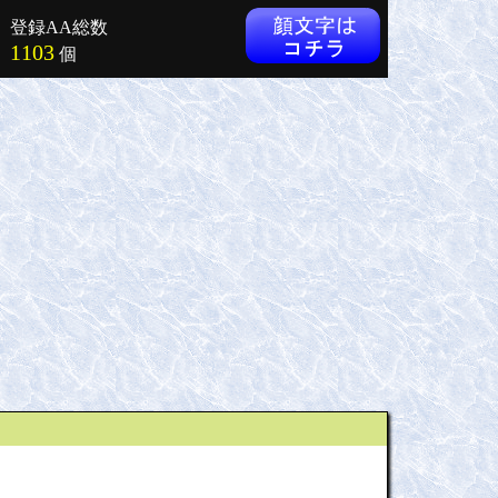
登録AA総数
1103
個