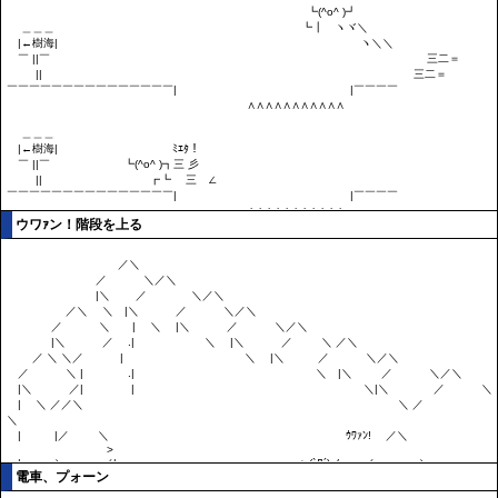
ウワｧン！階段を上る
電車、プォーン