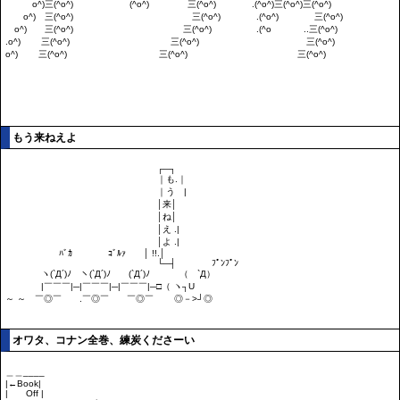
もう来ねえよ
オワタ、コナン全巻、練炭くださーい